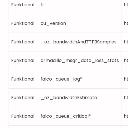
Funktional
fr
h
Funktional
cu_version
h
Funktional
_oz_bandwidthAndTTFBSamples
h
Funktional
armadillo_msgr_data_loss_stats
h
Funktional
falco_queue_log*
h
Funktional
_oz_bandwidthEstimate
h
Funktional
falco_queue_critical*
h