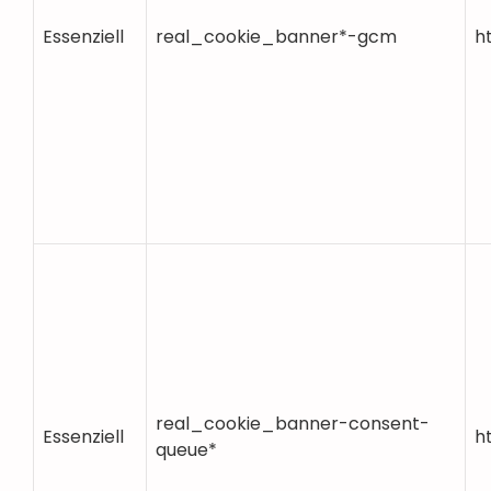
Essenziell
real_cookie_banner*-gcm
h
real_cookie_banner-consent-
Essenziell
h
queue*