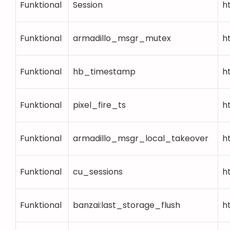
Funktional
Session
h
Funktional
armadillo_msgr_mutex
h
Funktional
hb_timestamp
h
Funktional
pixel_fire_ts
h
Funktional
armadillo_msgr_local_takeover
h
Funktional
cu_sessions
h
Funktional
banzai:last_storage_flush
h