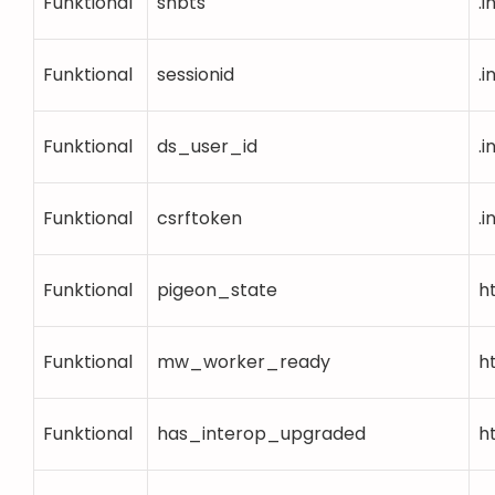
Funktional
shbts
.
Funktional
sessionid
.
Funktional
ds_user_id
.
Funktional
csrftoken
.
Funktional
pigeon_state
h
Funktional
mw_worker_ready
h
Funktional
has_interop_upgraded
h