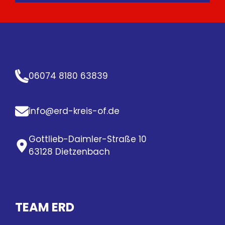
Bitte gib deine E-Mail-Adresse ein
T
Telefonnummer
e
l
06074 8180 63839
e
f
o
info@erd-kreis-of.de
n
Anfrage
*
n
u
Gottlieb-Daimler-Straße 10
m
m
63128 Dietzenbach
e
r
A
n
f
TEAM ERD
r
a