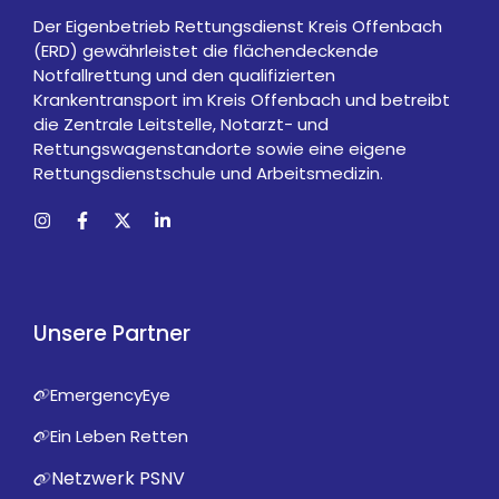
g
e
Der Eigenbetrieb Rettungsdienst Kreis Offenbach
N
(ERD) gewährleistet die flächendeckende
Absenden
a
Notfallrettung und den qualifizierten
m
Krankentransport im Kreis Offenbach und betreibt
e
die Zentrale Leitstelle, Notarzt- und
Rettungswagenstandorte sowie eine eigene
Rettungsdienstschule und Arbeitsmedizin.
Unsere Partner
EmergencyEye
Ein Leben Retten
Netzwerk PSNV