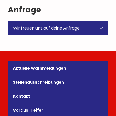
Anfrage
Wir freuen uns auf deine Anfrage
Lehrgang
*
Aktuelle Warnmeldungen
Name
*
Stellenausschreibungen
Kontakt
Vorname
Nachname
Voraus-Helfer
E-Mail-Adresse
*